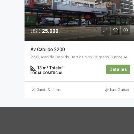
U$D
25.000.-
Av Cabildo 2200
2200, Avenida Cabildo, Barrio Chino, Belgrano, Buenos Aires, Comuna 13, Ciudad Autónoma de Buenos Aires, C1428AAQ, Argentina
13 m² Total
m²
Detalles
LOCAL COMERCIAL
García Schirmer
hace 2 años