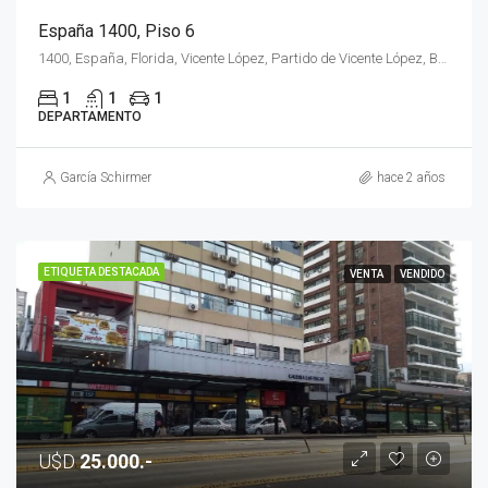
España 1400, Piso 6
1400, España, Florida, Vicente López, Partido de Vicente López, Buenos Aires, 1602, Argentina
1
1
1
DEPARTAMENTO
García Schirmer
hace 2 años
ETIQUETA DESTACADA
VENTA
VENDIDO
U$D
25.000.-