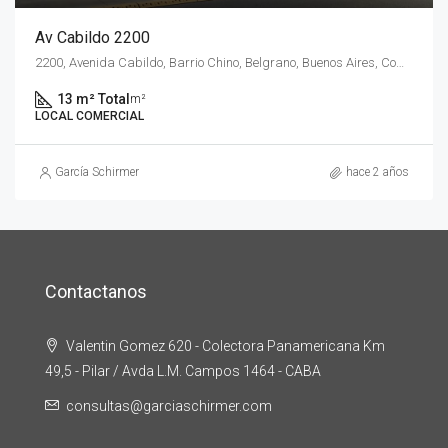
Av Cabildo 2200
2200, Avenida Cabildo, Barrio Chino, Belgrano, Buenos Aires, Comuna 13, Ciudad Autónoma de Buenos Aires, C1428AAQ, Argentina
13 m² Total
m²
LOCAL COMERCIAL
García Schirmer
hace 2 años
Contactanos
Valentin Gomez 620 - Colectora Panamericana Km
49,5 - Pilar / Avda L.M. Campos 1464 - CABA
consultas@garciaschirmer.com