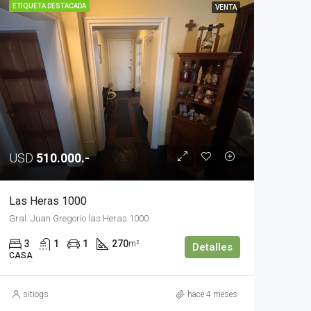
ETIQUETA DESTACADA
VENTA
USD
510.000.-
Las Heras 1000
Gral. Juan Gregorio las Heras 1000
3
1
1
270
m²
Detalles
CASA
sitiogs
hace 4 meses