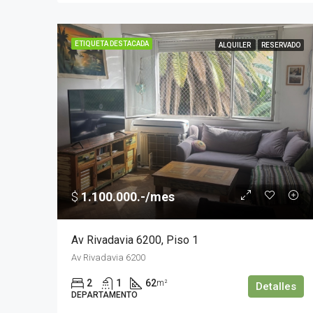
ETIQUETA DESTACADA
ALQUILER
RESERVADO
$
1.100.000.-/mes
Av Rivadavia 6200, Piso 1
Av Rivadavia 6200
2
1
62
m²
Detalles
DEPARTAMENTO