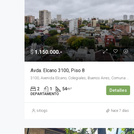
$
1.150.000.-
Avda. Elcano 3100, Piso 8
3100, Avenida Elcano, Colegiales, Buenos Aires, Comuna 13, Ciudad Autónoma de Buenos Aires, C1426ABC, Argentina
2
1
54
m²
Detalles
DEPARTAMENTO
sitiogs
hace 7 días