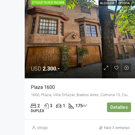
ETIQUETA DESTACADA
ALQUILER
OFERTA
USD
2.300.-
Plaza 1600
1600, Plaza, Villa Ortúzar, Buenos Aires, Comuna 15, Ciudad Autónoma de Buenos Aires, C1430EGF, Argentina
2
3
1
175
m²
Detalles
DUPLEX
sitiogs
hace 3 semanas