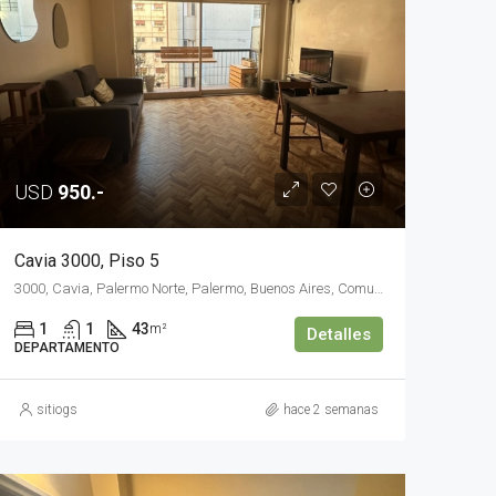
USD
950.-
Cavia 3000, Piso 5
3000, Cavia, Palermo Norte, Palermo, Buenos Aires, Comuna 14, Ciudad Autónoma de Buenos Aires, C1425DDA, Argentina
1
1
43
m²
Detalles
DEPARTAMENTO
sitiogs
hace 2 semanas