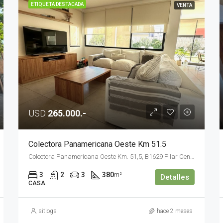
ETIQUETA DESTACADA
VENTA
USD
265.000.-
Colectora Panamericana Oeste Km 51.5
Colectora Panamericana Oeste Km. 51,5, B1629 Pilar Centro, Provincia de Buenos Aires
3
2
3
380
m²
Detalles
CASA
sitiogs
hace 2 meses