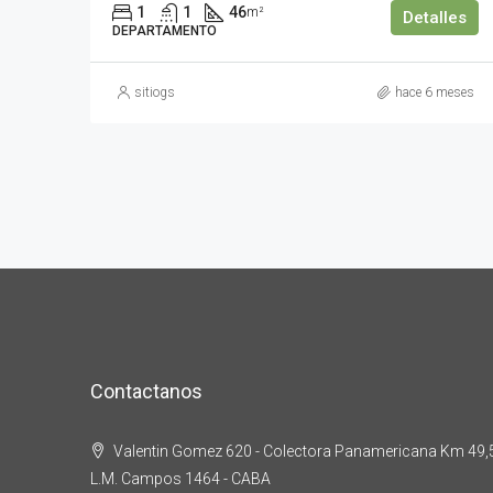
1
1
46
m²
Detalles
DEPARTAMENTO
sitiogs
hace 6 meses
Contactanos
Valentin Gomez 620 - Colectora Panamericana Km 49,5 
L.M. Campos 1464 - CABA