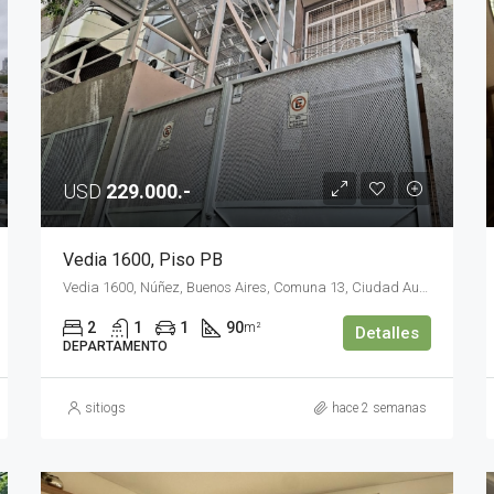
USD
229.000.-
Vedia 1600, Piso PB
Vedia 1600, Núñez, Buenos Aires, Comuna 13, Ciudad Autónoma de Buenos Aires, C1429BNS, Argentina
2
1
1
90
m²
Detalles
DEPARTAMENTO
sitiogs
hace 2 semanas