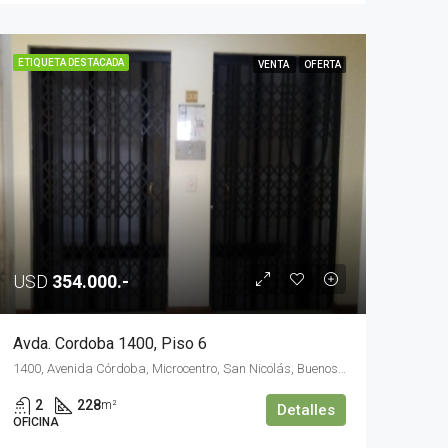
ETIQUETA DESTACADA
VENTA
OFERTA
USD
354.000.-
Avda. Cordoba 1400, Piso 6
1400, Avenida Córdoba, Microcentro, San Nicolás, Buenos Aires, Comuna 1, Ciudad Autónoma de Buenos Aires, C1055AAQ, Argentina
2
228
m²
Detalles
OFICINA