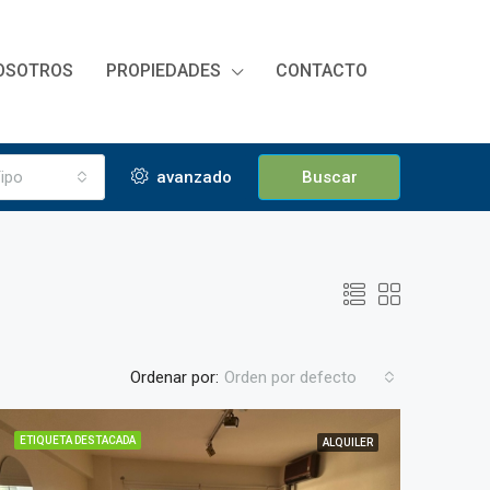
OSOTROS
PROPIEDADES
CONTACTO
ipo
avanzado
Buscar
Ordenar por:
Orden por defecto
ETIQUETA DESTACADA
ALQUILER