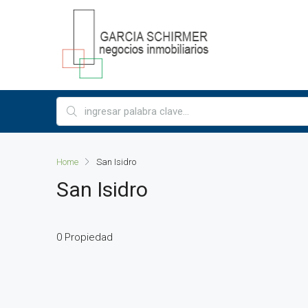
Home
San Isidro
San Isidro
0 Propiedad